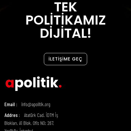
TEK
POLİTİKAMIZ
DİJİTAL!
İLETİŞİME GEÇ
Email :
info@apolitik.org
Addres :
Atatürk Cad. İDTM İş
Blokları, A1 Blok, Ofis NO: 267,
Yeşilköy, İstanbul